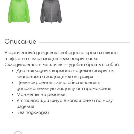
Описание
Укороченный дождевик свободного кроя из ткани
таффета с влагозащитным покрытием.
Складывается в мешочек — удобно брать с собой.
Два накладных кармана надежно закрыты
клапанами и защищены от дождя
Цельнокроеное плечо обеспечивает
дополнительную защиту от промокания
Манжеты на резинке
Утягивающий шнур в капюшоне и по низу
изделия
Без подкладки