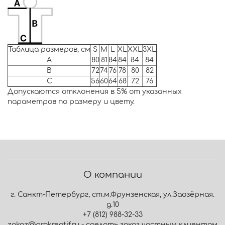
Таблица размеров, см
S
M
L
XL
XXL
3XL
A
80
81
84
84
84
84
B
72
74
76
78
80
82
C
56
60
64
68
72
76
Допускаются отклонения в 5% от указанных
параметров по размеру и цвету.
О компании
г. Санкт-Петербург, ст.м.Фрунзенская, ул.Заозёрная.
д.10
+7 (812) 988-32-33
zakaz@prokreatif.ru - сделать заказ частным клиентам