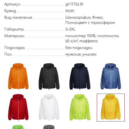
Артикул
gf-11726.81
Бренд:
Molti
Вид нанесения:
Шелкография; Флекс;
Полноцвет с трансфером
Габариты:
S–3XL
Материал:
полиэстер 100%, плотность
60 г/м²; таффета
Подкладка:
без подкладки
Пол:
мужские; унисекс