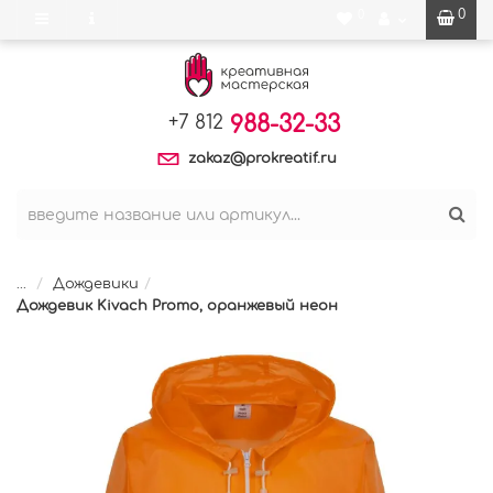
0
0
988-32-33
+7 812
zakaz@prokreatif.ru
...
Дождевики
Дождевик Kivach Promo, оранжевый неон