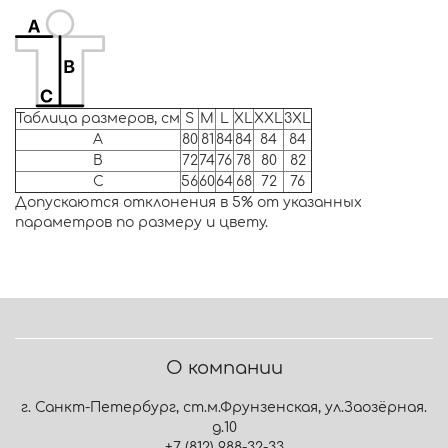
Таблица размеров, см
S
M
L
XL
XXL
3XL
A
80
81
84
84
84
84
B
72
74
76
78
80
82
C
56
60
64
68
72
76
Допускаются отклонения в 5% от указанных
параметров по размеру и цвету.
О компании
г. Санкт-Петербург, ст.м.Фрунзенская, ул.Заозёрная.
д.10
+7 (812) 988-32-33