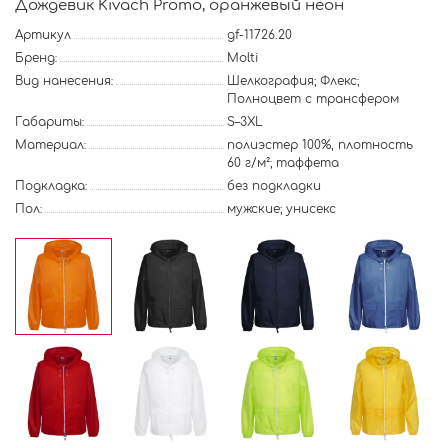
Дождевик Kivach Promo, оранжевый неон
Артикул
gf-11726.20
Бренд:
Molti
Вид нанесения:
Шелкография; Флекс;
Полноцвет с трансфером
Габариты:
S–3XL
Материал:
полиэстер 100%, плотность
60 г/м²; таффета
Подкладка:
без подкладки
Пол:
мужские; унисекс