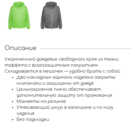
Описание
Укороченный дождевик свободного кроя из ткани
таффета с влагозащитным покрытием.
Складывается в мешочек — удобно брать с собой.
Два накладных кармана надежно закрыты
клапанами и защищены от дождя
Цельнокроеное плечо обеспечивает
дополнительную защиту от промокания
Манжеты на резинке
Утягивающий шнур в капюшоне и по низу
изделия
Без подкладки