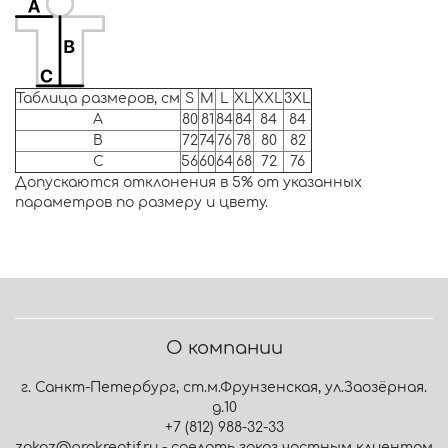
Таблица размеров, см
S
M
L
XL
XXL
3XL
A
80
81
84
84
84
84
B
72
74
76
78
80
82
C
56
60
64
68
72
76
Допускаются отклонения в 5% от указанных
параметров по размеру и цвету.
О компании
г. Санкт-Петербург, ст.м.Фрунзенская, ул.Заозёрная.
д.10
+7 (812) 988-32-33
zakaz@prokreatif.ru - сделать заказ частным клиентам