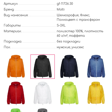
Артикул
gf-11726.30
Бренд:
Molti
Вид нанесения:
Шелкография; Флекс;
Полноцвет с трансфером
Габариты:
S–3XL
Материал:
полиэстер 100%, плотность
60 г/м²; таффета
Подкладка:
без подкладки
Пол:
мужские; унисекс