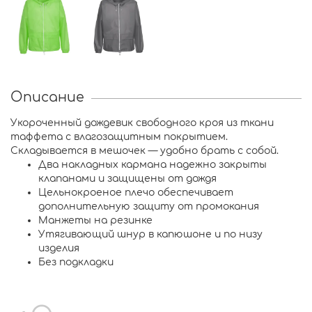
Описание
Укороченный дождевик свободного кроя из ткани
таффета с влагозащитным покрытием.
Складывается в мешочек — удобно брать с собой.
Два накладных кармана надежно закрыты
клапанами и защищены от дождя
Цельнокроеное плечо обеспечивает
дополнительную защиту от промокания
Манжеты на резинке
Утягивающий шнур в капюшоне и по низу
изделия
Без подкладки