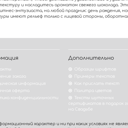
екстуру и насладитесь ароматом свежего шоколада. Эта
нес-энтузиаста, на любой праздник: день рождения, новы
уры имеют рельеф только с лицевой стороны, оборотная 
рмация
Дополнительно
акты
Образцы шрифтов
ение заказа
Примеры текстов
ическая информация
Как прислать текст
ичная оферта
Палитра цветов
тика конфиденциальности
Тексты шуточных
сертификатов в подарок 
на Свадьбе
ормационный характер и ни при каких условиях не являе