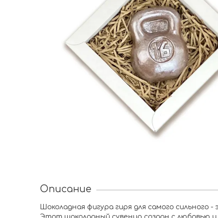
Описание
Шоколадная фигура гиря для самого сильного 
Этот шоколадный сувенир создан с любовью и