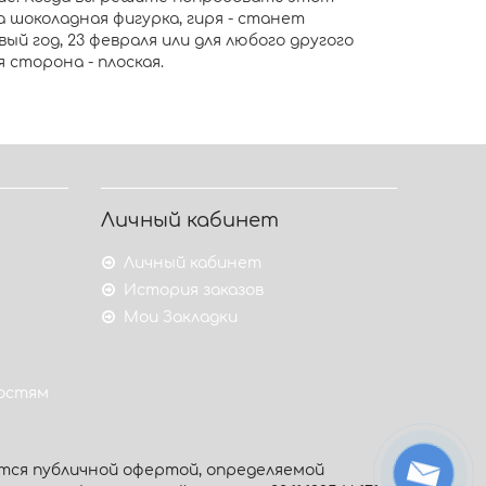
 шоколадная фигурка, гиря - станет
й год, 23 февраля или для любого другого
сторона - плоская.
Личный кабинет
Личный кабинет
История заказов
Мои Закладки
гостям
тся публичной офертой, определяемой