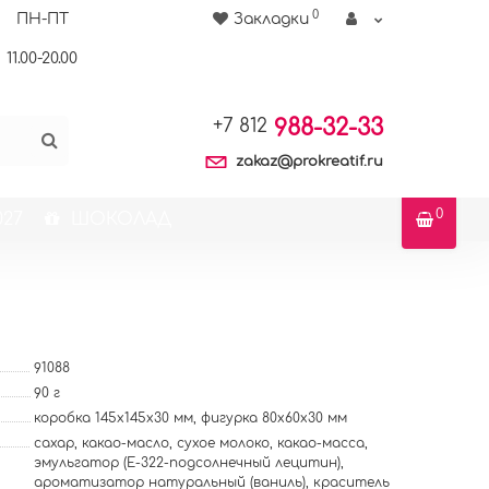
0
ПН-ПТ
Закладки
11.00-20.00
988-32-33
+7 812
zakaz@prokreatif.ru
0
27
ШОКОЛАД
91088
90 г
коробка 145х145х30 мм, фигурка 80х60х30 мм
сахар, какао-масло, сухое молоко, какао-масса,
эмульгатор (E-322-подсолнечный лецитин),
ароматизатор натуральный (ваниль), краситель