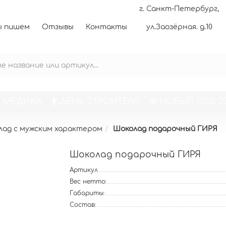
г. Санкт-Петербург,
 пишем
Отзывы
Контакты
ул.Заозёрная. д.10
 МЕДИКА
ДЕНЬ СТРОИТЕЛЯ
НОВЫЙ ГОД 20
лад с мужским характером
Шоколад подарочный ГИРЯ
Шоколад подарочный ГИРЯ
Артикул
Вес нетто:
Габариты:
Состав: