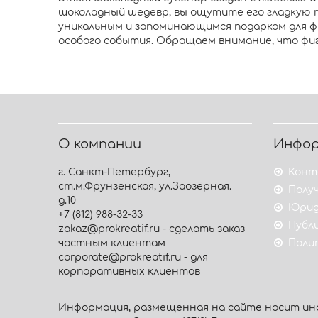
шоколадный шедевр, вы ощутите его гладкую т
уникальным и запоминающимся подарком для фит
особого события. Обращаем внимание, что фиг
О компании
Инфо
г. Санкт-Петербург,
Конт
ст.м.Фрунзенская, ул.Заозёрная.
Получ
д.10
Юрид
+7 (812) 988-32-33
Публ
zakaz@prokreatif.ru - сделать заказ
частным клиентам
Поли
corporate@prokreatif.ru - для
корпоративных клиентов
Информация, размещенная на сайте носит инф