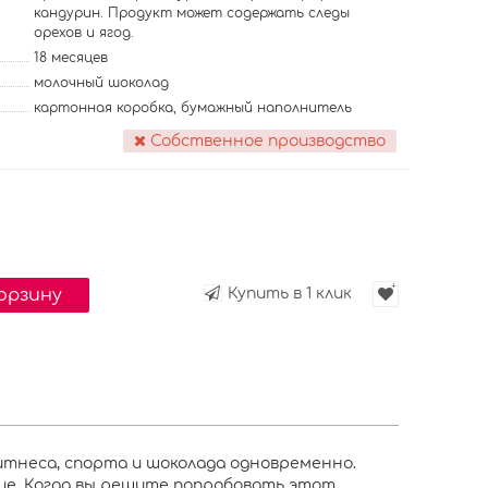
кандурин. Продукт может содержать следы
орехов и ягод.
18 месяцев
молочный шоколад
картонная коробка, бумажный наполнитель
Собственное производство
корзину
Купить в 1 клик
фитнеса, спорта и шоколада одновременно.
ие. Когда вы решите попробовать этот