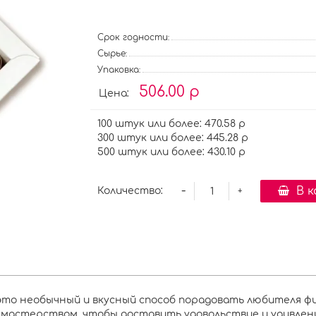
Срок годности:
Сырье:
Упаковка:
506.00 р
Цена:
100 штук или более: 470.58 р
300 штук или более: 445.28 р
500 штук или более: 430.10 р
-
В 
Количество:
+
- это необычный и вкусный способ порадовать любителя 
 мастерством, чтобы доставить удовольствие и удивлен