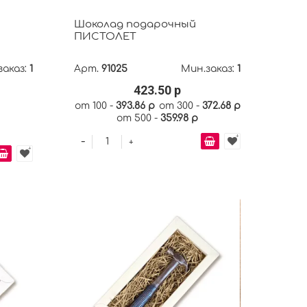
Шоколад подарочный
ПИСТОЛЕТ
заказ:
1
Арт.
91025
Мин.заказ:
1
423.50 р
от 100 -
393.86 р
от 300 -
372.68 р
от 500 -
359.98 р
-
+