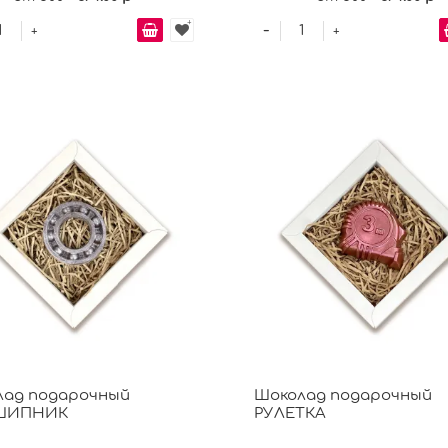
-
+
+
лад подарочный
Шоколад подарочный
ШИПНИК
РУЛЕТКА