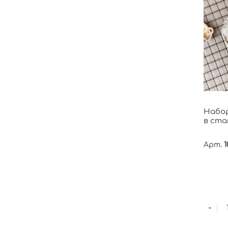
Набо
в ста
Арт.
1
-