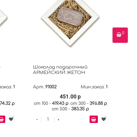
0
р
Шоколад подарочный
АРМЕЙСКИЙ ЖЕТОН
заказ:
1
Арт.
91002
Мин.заказ:
1
451.00 р
74.32 р
от 100 -
419.43 р
от 300 -
396.88 р
от 500 -
383.35 р
-
+