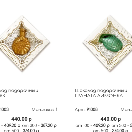
лад подарочный
Шоколад подарочный
ЯК
ГРАНАТА ЛИМОНКА
1003
Мин.заказ:
1
Арт.
91008
Мин.
440.00 р
440.00 р
 -
409.20 р
от 300 -
387.20 р
от 100 -
409.20 р
от 300 -
3
от 500 -
374.00 р
от 500 -
374.00 р