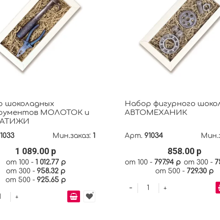
р шоколадных
Набор фигурного шоко
рументов МОЛОТОК и
АВТОМЕХАНИК
АТИЖИ
1033
Мин.заказ:
1
Арт.
91034
Мин.
1 089.00 р
858.00 р
от 100 -
1 012.77 р
от 100 -
797.94 р
от 300 -
7
от 300 -
958.32 р
от 500 -
729.30 р
от 500 -
925.65 р
-
+
+