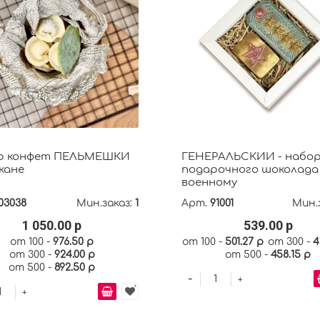
р конфет ПЕЛЬМЕШКИ
ГЕНЕРАЛЬСКИЙ - набо
кане
подарочного шоколада
военному
03038
Мин.заказ:
1
Арт.
91001
Мин.
1 050.00 р
539.00 р
от 100 -
976.50 р
от 100 -
501.27 р
от 300 -
4
от 300 -
924.00 р
от 500 -
458.15 р
от 500 -
892.50 р
-
+
+