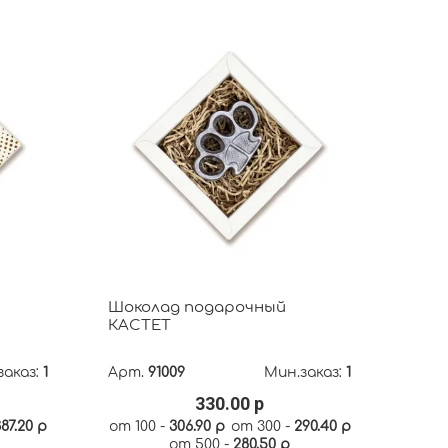
Шоколад подарочный
КАСТЕТ
заказ:
1
Арт.
91009
Мин.заказ:
1
330.00 р
87.20 р
от 100 -
306.90 р
от 300 -
290.40 р
от 500 -
280.50 р