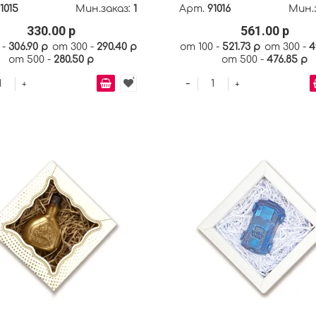
1015
Мин.заказ:
1
Арт.
91016
Мин.
330.00 р
561.00 р
 -
306.90 р
от 300 -
290.40 р
от 100 -
521.73 р
от 300 -
4
от 500 -
280.50 р
от 500 -
476.85 р
-
+
+