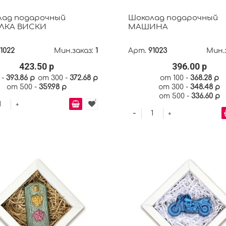
лад подарочный
Шоколад подарочный
ЛКА ВИСКИ
МАШИНА
1022
Мин.заказ:
1
Арт.
91023
Мин.
423.50 р
396.00 р
 -
393.86 р
от 300 -
372.68 р
от 100 -
368.28 р
от 500 -
359.98 р
от 300 -
348.48 р
от 500 -
336.60 р
+
-
+