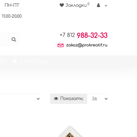
0
ПН-ПТ
Закладки
11.00-20.00
988-32-33
+7 812
zakaz@prokreatif.ru
27
ШОКОЛАД
Показать: