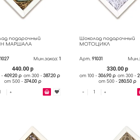
лад подарочный
Шоколад подарочный
Н МАРШАЛА
МОТОЦИКЛ
1027
Мин.заказ:
1
Арт.
91031
Мин.
440.00 р
330.00 р
 -
409.20 р
от 300 -
387.20 р
от 100 -
306.90 р
от 300 -
2
от 500 -
374.00 р
от 500 -
280.50 р
-
+
+