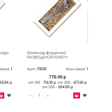
лада
Шоколад фигурный
РАЗВОДНОЙ КЛЮЧ
заказ:
1
Арт.
91035
Мин.заказ:
1
770.00 р
55.04 р
от 100 -
716.10 р
от 300 -
677.60 р
от 500 -
654.50 р
-
+