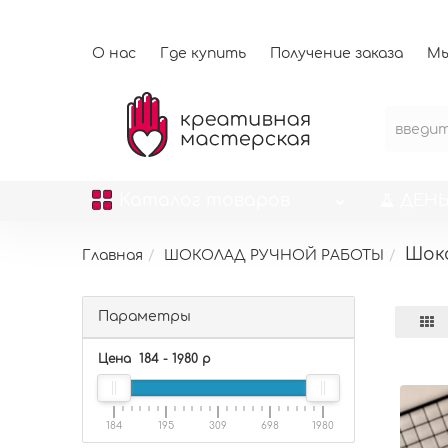
О нас
Где купить
Получение заказа
Мы
Каталог
товаров
ДЕНЬ
Шок
Главная
ШОКОЛАД РУЧНОЙ РАБОТЫ
Параметры
Цена
184
-
1980
р
184
195
309
698
1980