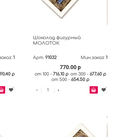
Шоколад фигурный
МОЛОТОК
заказ:
1
Арт.
91032
Мин.заказ:
1
770.00 р
90.40 р
от 100 -
716.10 р
от 300 -
677.60 р
от 500 -
654.50 р
-
+