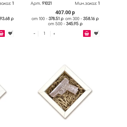
заказ:
1
Арт.
91021
Мин.заказ:
1
407.00 р
93.68 р
от 100 -
378.51 р
от 300 -
358.16 р
от 500 -
345.95 р
-
+