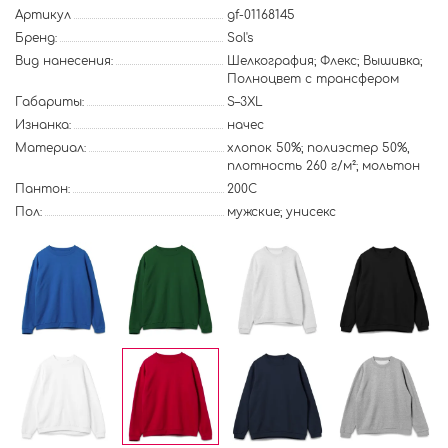
Артикул
gf-01168145
Бренд:
Sol's
Вид нанесения:
Шелкография; Флекс; Вышивка;
Полноцвет с трансфером
Габариты:
S–3XL
Изнанка:
начес
Материал:
хлопок 50%; полиэстер 50%,
плотность 260 г/м²; мольтон
Пантон:
200C
Пол:
мужские; унисекс