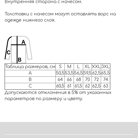
Внутренняя сторона с начесом.
Толстовки с начесом могут оставлять ворс на
одежде нижнего слоя.
Таблица размеров, см
S
M
L
XL
XXL
3XL
A
50,5
53,5
56,5
59,5
62,5
65,5
B
64
66
68
70
72
74
C
60,5
61
61,5
62
62,5
63
Допускаются отклонения в 5% от указанных
параметров по размеру и цвету.