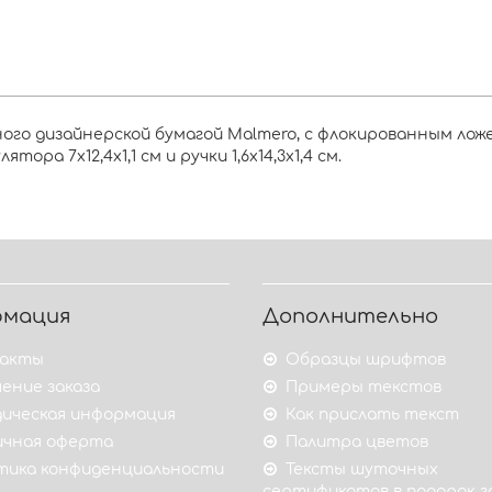
ого дизайнерской бумагой Malmero, с флокированным ло
тора 7х12,4х1,1 см и ручки 1,6х14,3х1,4 см.
рмация
Дополнительно
акты
Образцы шрифтов
ение заказа
Примеры текстов
ическая информация
Как прислать текст
ичная оферта
Палитра цветов
тика конфиденциальности
Тексты шуточных
сертификатов в подарок 