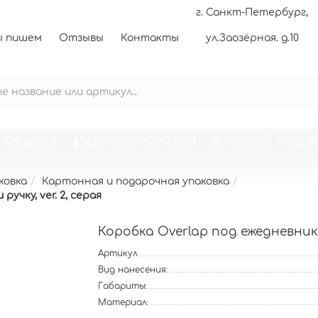
г. Санкт-Петербург,
 пишем
Отзывы
Контакты
ул.Заозёрная. д.10
 МЕДИКА
ДЕНЬ СТРОИТЕЛЯ
НОВЫЙ ГОД 20
ковка
Картонная и подарочная упаковка
учку, ver. 2, серая
Коробка Overlap под ежедневник, 
Артикул
Вид нанесения:
Габариты:
Материал: