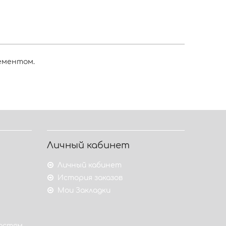
жементом.
Личный кабинет
Личный кабинет
История заказов
Мои Закладки
гостям