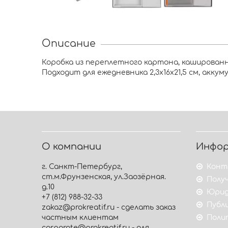
Описание
Коробка из переплетного картона, кашированн
Подходит для ежедневника 2,3х16х21,5 см, аккумуля
О компании
Инфо
г. Санкт-Петербург,
Конт
ст.м.Фрунзенская, ул.Заозёрная.
Получ
д.10
Юрид
+7 (812) 988-32-33
Публ
zakaz@prokreatif.ru - сделать заказ
частным клиентам
Поли
corporate@prokreatif.ru - для