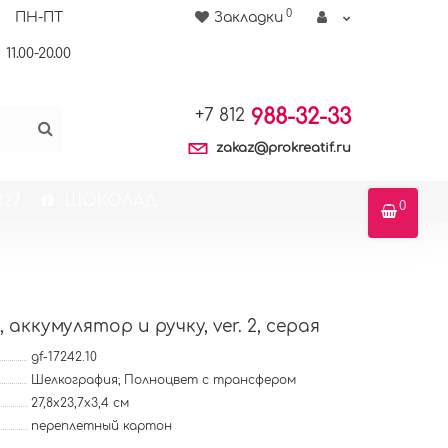
0
ПН-ПТ
Закладки
11.00-20.00
988-32-33
+7 812
zakaz@prokreatif.ru
27
ШОКОЛАД
0
аккумулятор и ручку, ver. 2, серая
gf-17242.10
Шелкография; Полноцвет с трансфером
27,8х23,7х3,4 см
переплетный картон