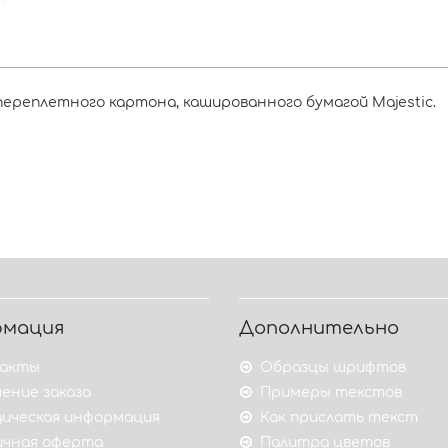
переплетного картона, кашированного бумагой Majestic.
рмация
Дополнительно
акты
Образцы шрифтов
ение заказа
Примеры текстов
ическая информация
Как прислать текст
ичная оферта
Палитра цветов