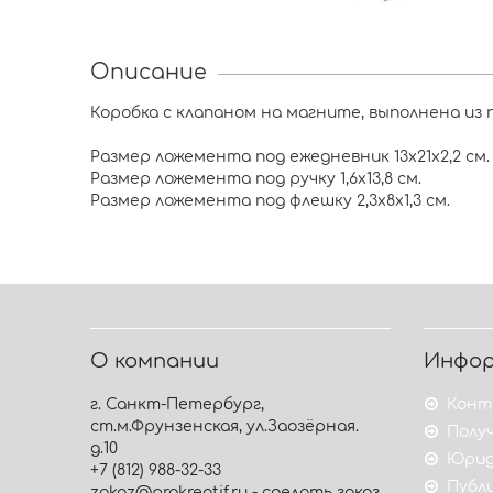
Описание
Коробка с клапаном на магните, выполнена из 
Размер ложемента под ежедневник 13х21х2,2 см.
Размер ложемента под ручку 1,6х13,8 см.
Размер ложемента под флешку 2,3х8х1,3 см.
О компании
Инфо
г. Санкт-Петербург,
Конт
ст.м.Фрунзенская, ул.Заозёрная.
Получ
д.10
Юрид
+7 (812) 988-32-33
Публ
zakaz@prokreatif.ru - сделать заказ