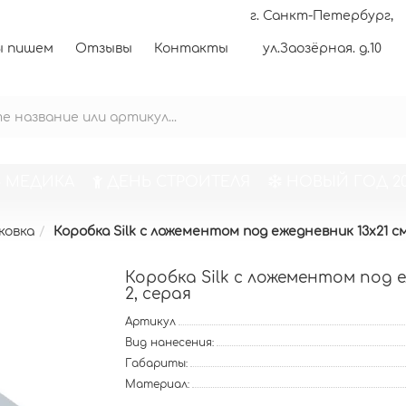
г. Санкт-Петербург,
 пишем
Отзывы
Контакты
ул.Заозёрная. д.10
 МЕДИКА
ДЕНЬ СТРОИТЕЛЯ
НОВЫЙ ГОД 20
ковка
Коробка Silk с ложементом под ежедневник 13x21 см, 
Коробка Silk с ложементом под еж
2, серая
Артикул
Вид нанесения:
Габариты:
Материал: