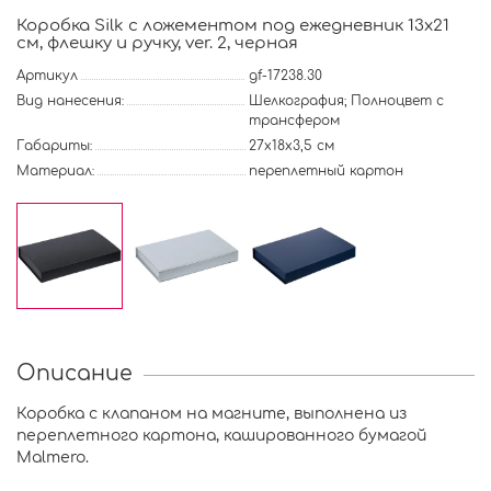
Коробка Silk с ложементом под ежедневник 13x21
см, флешку и ручку, ver. 2, черная
Артикул
gf-17238.30
Вид нанесения:
Шелкография; Полноцвет с
трансфером
Габариты:
27х18х3,5 см
Материал:
переплетный картон
Описание
Коробка с клапаном на магните, выполнена из
переплетного картона, кашированного бумагой
Malmero.