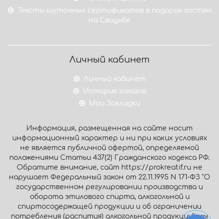
Тексты шуточных сертификатов в подарок гостям
на Свадьбе
Личный кабинет
Личный кабинет
История заказов
Мои Закладки
Информация, размещенная на сайте носит
информационный характер и ни при каких условиях
не является публичной офертой, определяемой
положениями Статьи 437(2) Гражданского кодекса РФ.
Обратите внимание, сайт https://prokreatif.ru не
нарушает Федеральный закон от 22.11.1995 N 171-ФЗ "О
государственном регулировании производства и
оборота этилового спирта, алкогольной и
спиртосодержащей продукции и об ограничении
потребления (распития) алкогольной продукции": мы