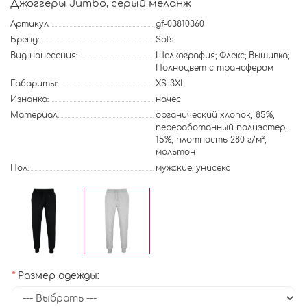
Джоггеры Jumbo, серый меланж
Артикул
gf-03810360
Бренд:
Sol's
Вид нанесения:
Шелкография; Флекс; Вышивка;
Полноцвет с трансфером
Габариты:
XS–3XL
Изнанка:
начес
Материал:
органический хлопок, 85%;
переработанный полиэстер,
15%, плотность 280 г/м²,
мольтон
Пол:
мужские; унисекс
Размер одежды: