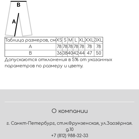
Таблица размеров, см
XS
S
M
L
XL
XXL
3XL
A
78
78
78
78
78
78
78
B
36
38
40
42
44
47
50
Допускаются отклонения в 5% от указанных
параметров по размеру и цвету.
О компании
г. Санкт-Петербург, ст.м.Фрунзенская, ул.Заозёрная.
д.10
+7 (812) 988-32-33