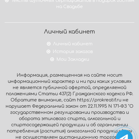
Тексты шуточных сертификатов в подарок гостям
на Свадьбе
Личный кабинет
Личный кабинет
История заказов
Мои Закладки
Информация, размещенная на сайте носит
информационный характер и ни при каких условиях
не является публичной офертой, определяемой
положениями Статьи 437(2) Гражданского кодекса РФ.
Обратите внимание, сайт https://prokreatif.ru не
нарушает Федеральный закон от 22.11.1995 N 171-ФЗ "О
государственном регулировании производства и
оборота этилового спирта, алкогольной и
спиртосодержащей продукции и об ограничении
потребления (распития) алкогольной продукции": мы
не осуществляем дистанционную торговлю