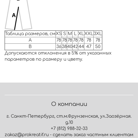
Таблица размеров, см
XS
S
M
L
XL
XXL
3XL
A
78
78
78
78
78
78
78
B
36
38
40
42
44
47
50
Допускаются отклонения в 5% от указанных
параметров по размеру и цвету.
О компании
г. Санкт-Петербург, ст.м.Фрунзенская, ул.Заозёрная.
д.10
+7 (812) 988-32-33
zakaz@prokreatif.ru - сделать заказ частным клиентам