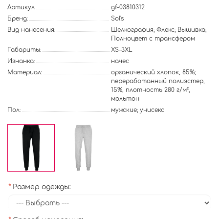
Артикул
gf-03810312
Бренд:
Sol's
Вид нанесения:
Шелкография; Флекс; Вышивка;
Полноцвет с трансфером
Габариты:
XS–3XL
Изнанка:
начес
Материал:
органический хлопок, 85%;
переработанный полиэстер,
15%, плотность 280 г/м²,
мольтон
Пол:
мужские; унисекс
Размер одежды: