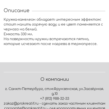
Описание
Кружка-хамелеон обладает интересным эффектом:
стоит налить горячую воду, и ее цвет поменяется с
черного на белый.
Емкость 330 мл.
На поверхности кружки встречаются пятна,
которые исчезают после нагрева в термопрессе.
О компании
г. Санкт-Петербург, ст.м.Фрунзенская, ул.Заозёрная.
д.10
+7 (812) 988-32-33
zakaz@prokreatif.ru - сделать заказ частным клиентам
corporate@prokreatif.ru - для корпоративных клиентов