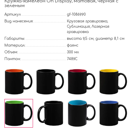
Кружка-хамелеон On Display, матовая, черная с
зеленым
Артикул
gf-10869.90
Вид нанесения:
Круговая гравировка;
Сублимация; Лазерная
гравировка
Габариты:
высота 9,5 см, диаметр 8,1 см
Материал:
фаянс
Объем:
300 мл
Пантон:
7489C