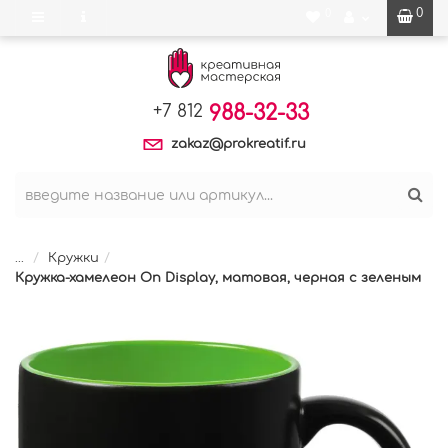
0
0
988-32-33
+7 812
zakaz@prokreatif.ru
...
Кружки
Кружка-хамелеон On Display, матовая, черная с зеленым