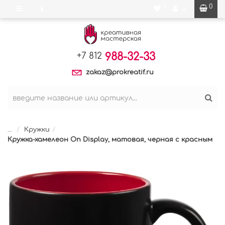
0
0
988-32-33
+7 812
zakaz@prokreatif.ru
...
Кружки
Кружка-хамелеон On Display, матовая, черная с красным