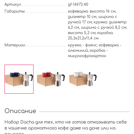
Артикул
gf-16972.40
Габариты:
кофеварка: высота 19 см,
диаметр 10 см, ширина с
ручкой 17 см; кружка: диаметр
6,2 см, ширина с ручкой 8,2 см,
высота 5,3 см; коробка:
25,3х21,2х11,4 см
Материал:
кружка - фаянс; кофеварка -
алюминий; коробка -
микрогофрокартон
Описание
Набор Dacha для тех, кто не готов отказывать себе
в чашечке ароматного кофе даже на даче или на