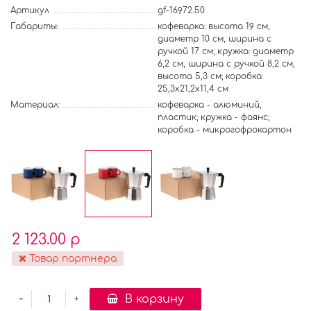
Артикул
gf-16972.50
Габариты:
кофеварка: высота 19 см,
диаметр 10 см, ширина с
ручкой 17 см; кружка: диаметр
6,2 см, ширина с ручкой 8,2 см,
высота 5,3 см; коробка:
25,3х21,2х11,4 см
Материал:
кофеварка - алюминий,
пластик; кружка - фаянс;
коробка - микрогофрокартон
2 123.00 р
Товар партнера
-
В корзину
+