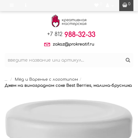
0
0
988-32-33
+7 812
zakaz@prokreatif.ru
...
Мёд и Варенье с логотипом
Джем на виноградном соке Best Berries, малина-брусника