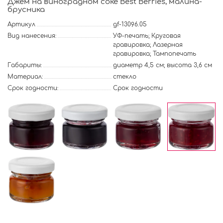
Джем на виноградном соке Best Berries, малина-
брусника
Артикул
gf-13096.05
Вид нанесения:
УФ-печать; Круговая
гравировка; Лазерная
гравировка; Тампопечать
Габариты:
диаметр 4,5 см; высота 3,6 см
Материал:
стекло
Срок годности:
Срок годности