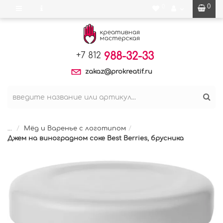
0
0
988-32-33
+7 812
zakaz@prokreatif.ru
...
Мёд и Варенье с логотипом
Джем на виноградном соке Best Berries, брусника