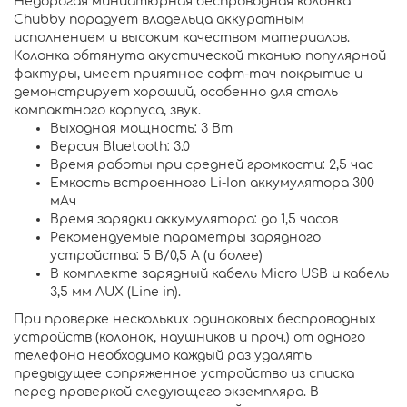
Недорогая миниатюрная беспроводная колонка
Chubby порадует владельца аккуратным
исполнением и высоким качеством материалов.
Колонка обтянута акустической тканью популярной
фактуры, имеет приятное софт-тач покрытие и
демонстрирует хороший, особенно для столь
компактного корпуса, звук.
Выходная мощность: 3 Вт
Версия Bluetooth: 3.0
Время работы при средней громкости: 2,5 час
Емкость встроенного Li-Ion аккумулятора 300
мАч
Время зарядки аккумулятора: до 1,5 часов
Рекомендуемые параметры зарядного
устройства: 5 В/0,5 А (и более)
В комплекте зарядный кабель Micro USB и кабель
3,5 мм AUX (Line in).
При проверке нескольких одинаковых беспроводных
устройств (колонок, наушников и проч.) от одного
телефона необходимо каждый раз удалять
предыдущее сопряженное устройство из списка
перед проверкой следующего экземпляра. В