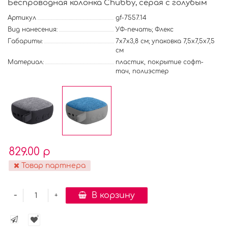
Беспроводная колонка Chubby, серая с голубым
Артикул
gf-7557.14
Вид нанесения:
УФ-печать; Флекс
Габариты:
7х7х3,8 см; упаковка 7,5х7,5х7,5
см
Материал:
пластик, покрытие софт-
тач, полиэстер
829.00 р
Товар партнера
-
В корзину
+