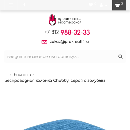
0
0
988-32-33
+7 812
zakaz@prokreatif.ru
...
Колонки
Беспроводная колонка Chubby, серая с голубым