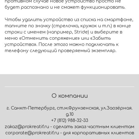
противном случае новое устройство просто не
будет распознано и не сможет функционировать.
Чтобы удалить устройство из списка на смартфоне,
тапните по значку (стрелочка, кружок и т.п.) в конце
строки с именем (например, Stride) и выберите в
меню «Отменить сопряжение» или «Забыть
устройство». После этого можно подключать к
телефону следующий проверяемый экземпляр.
О компании
г. Санкт-Петербург, ст.м.Фрунзенская, ул.Заозёрная.
д.10
+7 (812) 988-32-33
zakaz@prokreatif.ru - сделать заказ частным клиентам
corporate@prokreatif.ru - для корпоративных клиентов