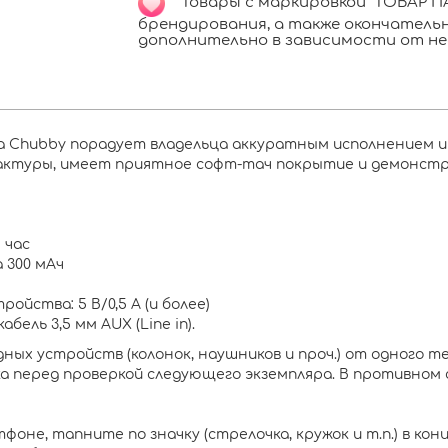
Товары с маркировкой "ТОВАР ПА
брендирования, а также окончател
дополнительно в зависимости от не
 Chubby порадует владельца аккуратным исполнением и 
актуры, имеет приятное софт-тач покрытие и демонстр
 час
 300 мАч
йства: 5 В/0,5 А (и более)
бель 3,5 мм AUX (Line in).
ных устройств (колонок, наушников и проч.) от одного 
а перед проверкой следующего экземпляра. В противном 
не, тапните по значку (стрелочка, кружок и т.п.) в конц