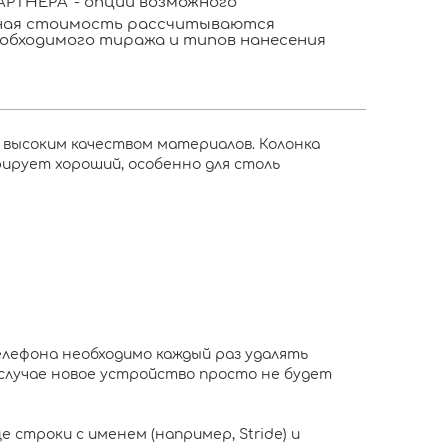
РТНЁРА" - опции возможного
ьная стоимость рассчитываются
обходимого тиража и типов нанесения
высоким качеством материалов. Колонка
ирует хороший, особенно для столь
телефона необходимо каждый раз удалять
случае новое устройство просто не будет
е строки с именем (например, Stride) и