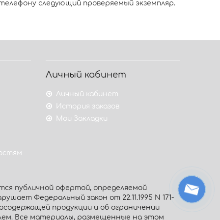
 телефону следующий проверяемый экземпляр.
Личный кабинет
Личный кабинет
История заказов
Мои Закладки
гостям
тся публичной офертой, определяемой
рушает Федеральный закон от 22.11.1995 N 171-
тосодержащей продукции и об ограничении
олем. Все материалы, размещенные на этом