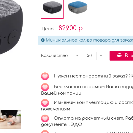
829.00 р
Цена:
Минимальное кол-во товара для заказ
-
В 
Количество:
+
Нужен нестандартный заказ? Ждё
Бесплатно оформим Ваши подар
Вашей компании
Изменим комплектацию и соста
пожеланиям
Оплата на расчетный счет. Раб
документы. ЭДО