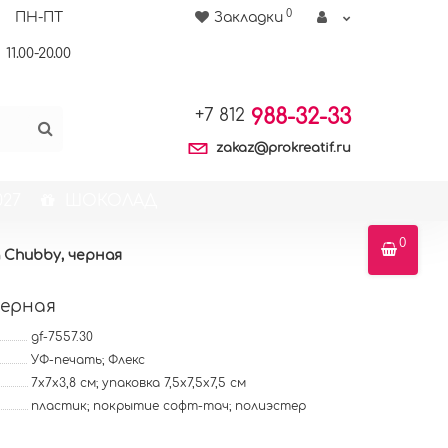
0
ПН-ПТ
Закладки
11.00-20.00
988-32-33
+7 812
zakaz@prokreatif.ru
27
ШОКОЛАД
0
 Chubby, черная
черная
gf-7557.30
УФ-печать; Флекс
7х7х3,8 см; упаковка 7,5х7,5х7,5 см
пластик; покрытие софт-тач; полиэстер