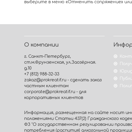
выберите в меню «Отменить сопряжение» или 
О компании
Инфо
г. Санкт-Петербург,
Конт
ст.м.Фрунзенская, ул.Заозёрная.
Получ
д.10
Юрид
+7 (812) 988-32-33
Публ
zakaz@prokreatif.ru - сделать заказ
частным клиентам
Поли
corporate@prokreatif.ru - для
корпоративных клиентов
Информация, размещенная на сайте носит инф
положениями Статьи 437(2) Гражданского кодекса
ФЗ "О государственном регулировании произво
потребления (распития) алкогольной продукц