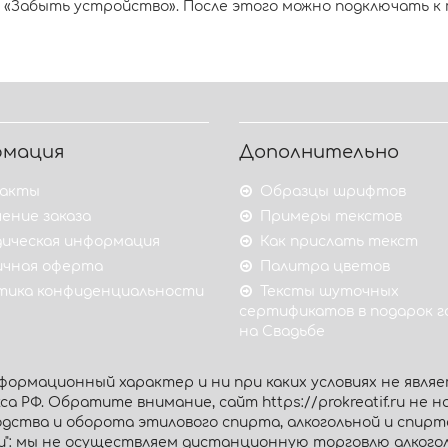
«Забыть устройство». После этого можно подключать к
рмация
Дополнительно
акты
Образцы шрифтов
ение заказа
Примеры текстов
ическая информация
Как прислать текст
ичная оферта
Палитра цветов
тика конфиденциальности
Тексты шуточных
сертификатов в подарок 
на Свадьбе
ормационный характер и ни при каких условиях не являе
 РФ. Обратите внимание, сайт https://prokreatif.ru не на
дства и оборота этилового спирта, алкогольной и спир
ии": мы не осуществляем дистанционную торговлю алког