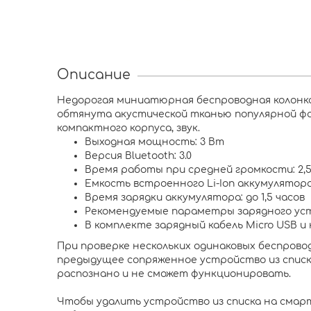
Описание
Недорогая миниатюрная беспроводная колонка
обтянута акустической тканью популярной ф
компактного корпуса, звук.
Выходная мощность: 3 Вт
Версия Bluetooth: 3.0
Время работы при средней громкости: 2,5
Емкость встроенного Li-Ion аккумулятора
Время зарядки аккумулятора: до 1,5 часов
Рекомендуемые параметры зарядного устро
В комплекте зарядный кабель Micro USB и ка
При проверке нескольких одинаковых беспровод
предыдущее сопряженное устройство из списк
распознано и не сможет функционировать.
Чтобы удалить устройство из списка на смартфо