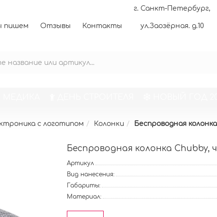
г. Санкт-Петербург,
 пишем
Отзывы
Контакты
ул.Заозёрная. д.10
 МЕДИКА
ДЕНЬ СТРОИТЕЛЯ
НОВЫЙ ГОД 20
ктроника с логотипом
Колонки
Беспроводная колонка
Беспроводная колонка Chubby, 
Артикул
Вид нанесения:
Габариты:
Материал: