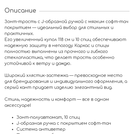
Описание
Зонт-трость с J-образной ручкой с мягким софт-тач
покрытием — идеальный выбор для стильных и
практичных.
Его увеличенный купол 118 см и 10 спиц обеспечивают
надежную защиту в непогоду. Каркас и спицы
полностью выполнены из прочного и гибкого
стеклопластика, что делает трость особенно
устойчивой к ветру и дождю.
Широкий хлястик-застежка — превосходное место
для брендирования и индивидуального оформления, а
серый кант придает изделию элегантный вид.
Стиль, надежность и комфорт — все в одном
аксессуаре!
Зонт-полуавтомат, 10 спиц
J-образная ручка с покрытием софт-тач
Система антиветер