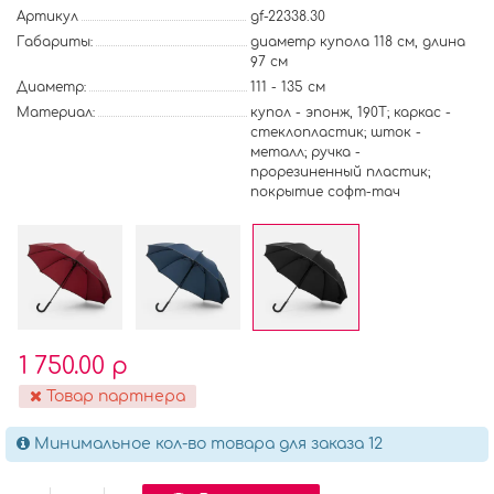
Артикул
gf-22338.30
Габариты:
диаметр купола 118 см, длина
97 см
Диаметр:
111 - 135 см
Материал:
купол - эпонж, 190T; каркас -
стеклопластик; шток -
металл; ручка -
прорезиненный пластик;
покрытие софт-тач
1 750.00 р
Товар партнера
Минимальное кол-во товара для заказа 12