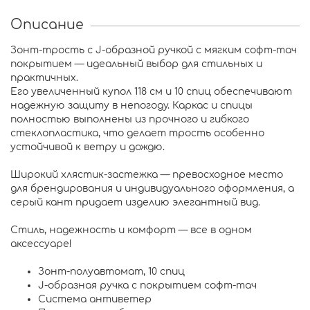
Описание
Зонт-трость с J-образной ручкой с мягким софт-тач
покрытием — идеальный выбор для стильных и
практичных.
Его увеличенный купол 118 см и 10 спиц обеспечивают
надежную защиту в непогоду. Каркас и спицы
полностью выполнены из прочного и гибкого
стеклопластика, что делает трость особенно
устойчивой к ветру и дождю.
Широкий хлястик-застежка — превосходное место
для брендирования и индивидуального оформления, а
серый кант придает изделию элегантный вид.
Стиль, надежность и комфорт — все в одном
аксессуаре!
Зонт-полуавтомат, 10 спиц
J-образная ручка с покрытием софт-тач
Система антиветер