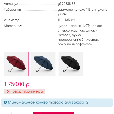
Артикул
gf-22338.55
Габариты:
диаметр купола 118 см, длина
97 см
Диаметр:
111 - 135 см
Материал:
купол - эпонж, 190T; каркас -
стеклопластик; шток -
металл; ручка -
прорезиненный пластик;
покрытие софт-тач
1 750.00 р
Товар партнера
Минимальное кол-во товара для заказа 12