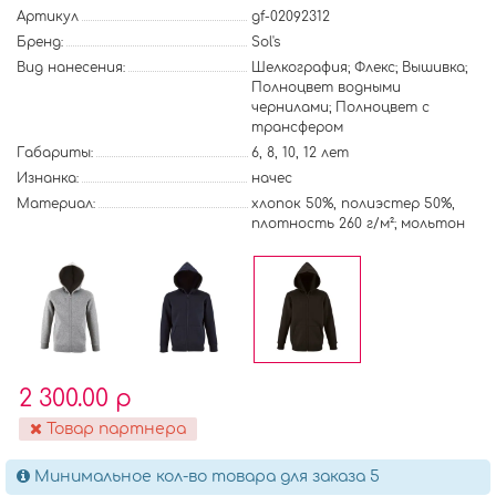
Артикул
gf-02092312
Бренд:
Sol's
Вид нанесения:
Шелкография; Флекс; Вышивка;
Полноцвет водными
чернилами; Полноцвет с
трансфером
Габариты:
6, 8, 10, 12 лет
Изнанка:
начес
Материал:
хлопок 50%, полиэстер 50%,
плотность 260 г/м²; мольтон
2 300.00 р
Товар партнера
Минимальное кол-во товара для заказа 5