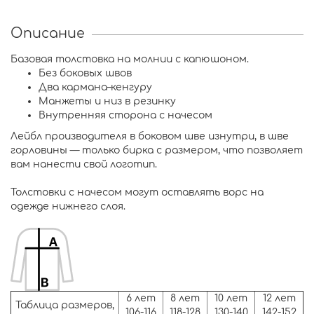
Описание
Базовая толстовка на молнии с капюшоном.
Без боковых швов
Два кармана–кенгуру
Манжеты и низ в резинку
Внутренняя сторона с начесом
Лейбл производителя в боковом шве изнутри, в шве
горловины — только бирка с размером, что позволяет
вам нанести свой логотип.
Толстовки с начесом могут оставлять ворс на
одежде нижнего слоя.
6 лет
8 лет
10 лет
12 лет
Таблица размеров,
106-116
118-128
130-140
142-152