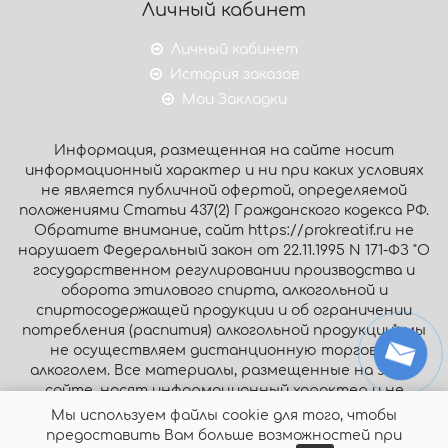
Личный кабинет
Личный кабинет
История заказов
Мои Закладки
Информация, размещенная на сайте носит
информационный характер и ни при каких условиях
не является публичной офертой, определяемой
положениями Статьи 437(2) Гражданского кодекса РФ.
Обратите внимание, сайт https://prokreatif.ru не
нарушает Федеральный закон от 22.11.1995 N 171-ФЗ "О
государственном регулировании производства и
оборота этилового спирта, алкогольной и
спиртосодержащей продукции и об ограничении
потребления (распития) алкогольной продукции": мы
не осуществляем дистанционную торговлю
алкоголем. Все материалы, размещенные на этом
сайте, носят информационный характер и не
являются публичной офертой.
Мы используем файлы cookie для того, чтобы
предоставить Вам больше возможностей при
© Интернет-магазин «Prokreatif.ru», 2026. Все права