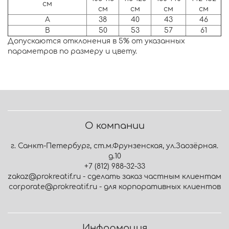
см
см
см
см
см
A
38
40
43
46
B
50
53
57
61
Допускаются отклонения в 5% от указанных
параметров по размеру и цвету.
О компании
г. Санкт-Петербург, ст.м.Фрунзенская, ул.Заозёрная.
д.10
+7 (812) 988-32-33
zakaz@prokreatif.ru - сделать заказ частным клиентам
corporate@prokreatif.ru - для корпоративных клиентов
Информация