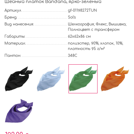
Шейный платок Bandana, ярко-зеленый
Артикул
gf-01198272TUN
Бренд:
Sol's
Вид нанесения:
Шелкография; Флекс; Вышивка;
Полноцвет с трансфером
Габариты:
62х62х86 см
Материал:
полиэстер, 90%; хлопок, 10%;
плотность 95 г/м²
Пантон:
348C