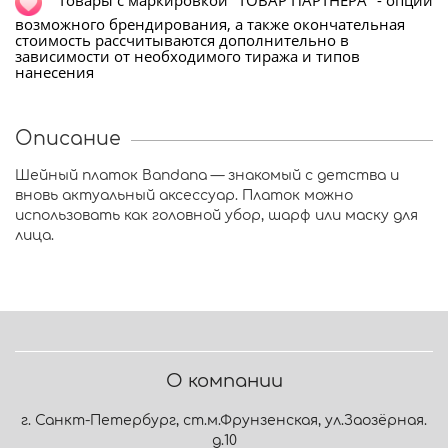
Т
овары с маркировкой "ТОВАР ПАРТНЁРА" - опции
возможного брендирования, а также окончательная
стоимость рассчитываются дополнительно в
зависимости от необходимого тиража и типов
нанесения
Описание
Шейный платок Bandana — знакомый с детства и
вновь актуальный аксессуар. Платок можно
использовать как головной убор, шарф или маску для
лица.
О компании
г. Санкт-Петербург, ст.м.Фрунзенская, ул.Заозёрная.
д.10