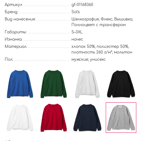
Артикул
gf-01168360
Бренд:
Sol's
Вид нанесения:
Шелкография; Флекс; Вышивка;
Полноцвет с трансфером
Габариты:
S–3XL
Изнанка:
начес
Материал:
хлопок 50%; полиэстер 50%,
плотность 260 г/м²; мольтон
Пол:
мужские; унисекс