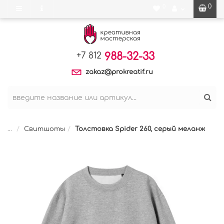
0
0
988-32-33
+7 812
zakaz@prokreatif.ru
...
Свитшоты
Толстовка Spider 260, серый меланж