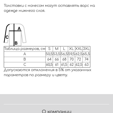
Толстовки с начесом могут оставлять ворс на
одежде нижнего слоя.
Таблица размеров, см
S
M
L
XL
XXL
3XL
A
50,5
53,5
56,5
59,5
62,5
65,5
B
64
66
68
70
72
74
C
60,5
61
61,5
62
62,5
63
Допускаются отклонения в 5% от указанных
параметров по размеру и цвету.
О компании