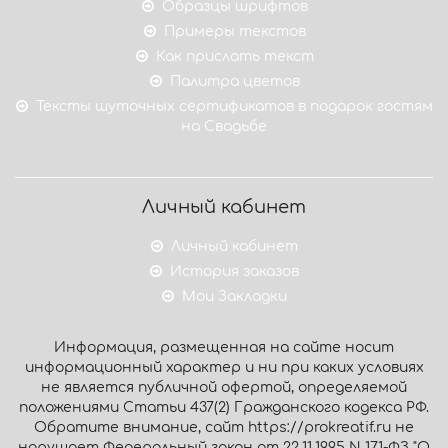
Образцы шрифтов
Примеры текстов
Как прислать текст
Палитра цветов
Тексты шуточных сертификатов в подарок гостям
на Свадьбе
Личный кабинет
Личный кабинет
История заказов
Мои Закладки
Информация, размещенная на сайте носит
информационный характер и ни при каких условиях
не является публичной офертой, определяемой
положениями Статьи 437(2) Гражданского кодекса РФ.
Обратите внимание, сайт https://prokreatif.ru не
нарушает Федеральный закон от 22.11.1995 N 171-ФЗ "О