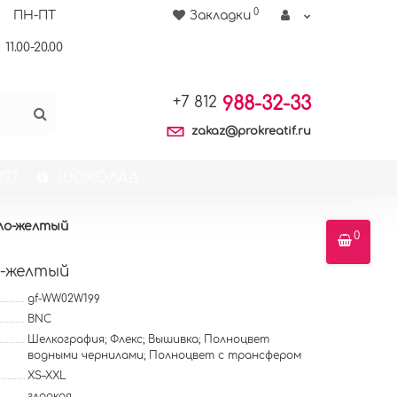
0
ПН-ПТ
Закладки
11.00-20.00
988-32-33
+7 812
zakaz@prokreatif.ru
27
ШОКОЛАД
тло-желтый
0
о-желтый
gf-WW02W199
BNC
Шелкография; Флекс; Вышивка; Полноцвет
водными чернилами; Полноцвет с трансфером
XS–XXL
гладкая