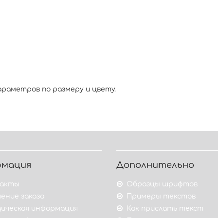
араметров по размеру и цвету.
рмация
Дополнительно
акты
Образцы шрифтов
ение заказа
Примеры текстов
ическая информация
Как прислать текст