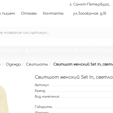
г. Санкт-Петербург,
 пишем
Отзывы
Контакты
ул.Заозёрная. д.10
 МЕДИКА
ДЕНЬ СТРОИТЕЛЯ
НОВЫЙ ГОД 20
м
Одежда
Свитшоты
Свитшот женский Set In, све
Свитшот женский Set In, светл
Артикул
Бренд:
Вид нанесения:
Габариты:
Изнанка: