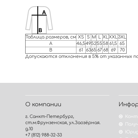
Таблица размеров, см
XS
S
M
L
XL
XXL
3XL
A
46,5
49
52
55
58
61,5
65
B
61
63
65
67
68
69
70
Допускаются отклонения в 5% от указанных п
О компании
Инфо
г. Санкт-Петербург,
Конт
ст.м.Фрунзенская, ул.Заозёрная.
Получ
д.10
Юрид
+7 (812) 988-32-33