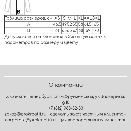
Таблица размеров, см
XS
S
M
L
XL
XXL
3XL
A
46,5
49
52
55
58
61,5
65
B
61
63
65
67
68
69
70
Допускаются отклонения в 5% от указанных
параметров по размеру и цвету.
О компании
г. Санкт-Петербург, ст.м.Фрунзенская, ул.Заозёрная.
д.10
+7 (812) 988-32-33
zakaz@prokreatif.ru - сделать заказ частным клиентам
corporate@prokreatif.ru - для корпоративных клиентов