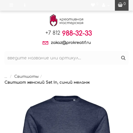
0
0
988-32-33
+7 812
zakaz@prokreatif.ru
...
Свитшоты
Свитшот женский Set In, синий меланж