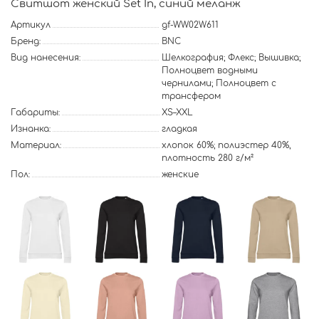
Свитшот женский Set In, синий меланж
Артикул
gf-WW02W611
Бренд:
BNC
Вид нанесения:
Шелкография; Флекс; Вышивка;
Полноцвет водными
чернилами; Полноцвет с
трансфером
Габариты:
XS–XXL
Изнанка:
гладкая
Материал:
хлопок 60%; полиэстер 40%,
плотность 280 г/м²
Пол:
женские