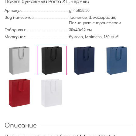
Пакет бумажный Porta XL, черный
Артикул
gf-15838.30
Вид нанесения:
Тиснение; Шелкография;
Полноцвет с трансфером
Габариты:
30х40х12 см
Материал:
бумага, Malmero, 160 г/м²
Описание