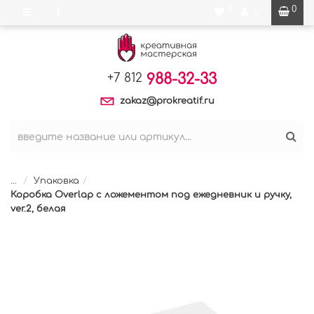
0
0
988-32-33
+7 812
zakaz@prokreatif.ru
...
Упаковка
Коробка Overlap с ложементом под ежедневник и ручку,
ver.2, белая