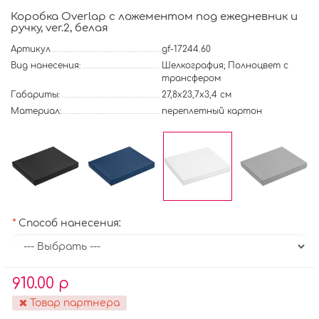
Коробка Overlap с ложементом под ежедневник и
ручку, ver.2, белая
Артикул
gf-17244.60
Вид нанесения:
Шелкография; Полноцвет с
трансфером
Габариты:
27,8х23,7х3,4 см
Материал:
переплетный картон
Способ нанесения:
910.00 р
Товар партнера