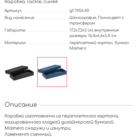
Коробка Tackle, синяя
Артикул
gf-7956.40
Вид нанесения:
Шелкография; Полноцвет с
трансфером
Габариты:
17,2х7,2х3 см; внутренние
размеры: 16,4x6,6x2,4 см
Материал:
переплетный картон, бумага
Malmero
Описание
Коробка изготовлена из переплетного картона,
кашированного гладкой дизайнерской бумагой
Malmero снаружи и изнутри.
Ложемент съемный.