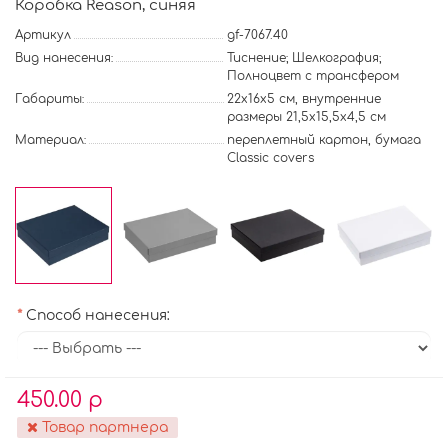
Коробка Reason, синяя
Артикул
gf-7067.40
Вид нанесения:
Тиснение; Шелкография;
Полноцвет с трансфером
Габариты:
22х16х5 см, внутренние
размеры 21,5х15,5х4,5 см
Материал:
переплетный картон, бумага
Classic covers
Способ нанесения:
450.00 р
Товар партнера