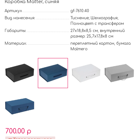
Коробка Matter, синяя
Артикул
gf-7610.40
Вид нанесения:
Тиснение; Шелкография;
Полноцвет с трансфером
Габариты:
27х18,8х8,5 см, внутренний
размер: 25,7х17,8х8 см
Материал:
переплетный картон, бумага
Malmero
700.00 р