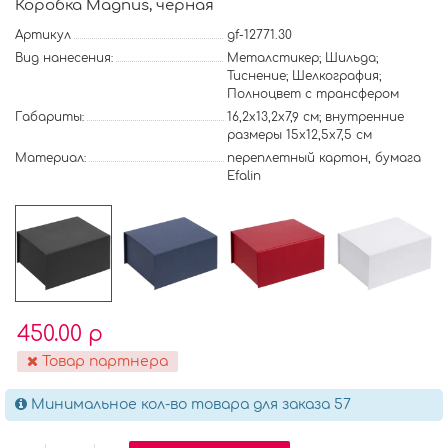
Коробка Magnus, черная
Артикул
gf-12771.30
Вид нанесения:
Металстикер; Шильда;
Тиснение; Шелкография;
Полноцвет с трансфером
Габариты:
16,2х13,2х7,9 см; внутренние
размеры 15х12,5х7,5 см
Материал:
переплетный картон, бумага
Efalin
450.00 р
Товар партнера
Минимальное кол-во товара для заказа 57