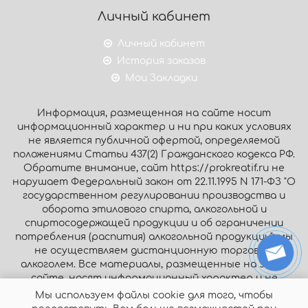
Личный кабинет
Личный кабинет
История заказов
Мои Закладки
Информация, размещенная на сайте носит
информационный характер и ни при каких условиях
не является публичной офертой, определяемой
положениями Статьи 437(2) Гражданского кодекса РФ.
Обратите внимание, сайт https://prokreatif.ru не
нарушает Федеральный закон от 22.11.1995 N 171-ФЗ "О
государственном регулировании производства и
оборота этилового спирта, алкогольной и
спиртосодержащей продукции и об ограничении
потребления (распития) алкогольной продукции": мы
не осуществляем дистанционную торговлю
алкоголем. Все материалы, размещенные на этом
сайте, носят информационный характер и не
являются публичной офертой.
Мы используем файлы cookie для того, чтобы