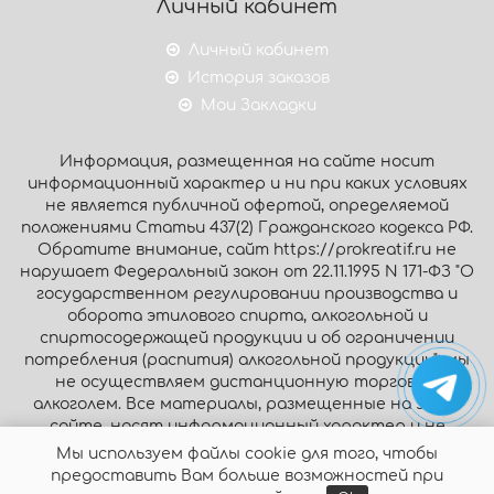
Личный кабинет
Личный кабинет
История заказов
Мои Закладки
Информация, размещенная на сайте носит
информационный характер и ни при каких условиях
не является публичной офертой, определяемой
положениями Статьи 437(2) Гражданского кодекса РФ.
Обратите внимание, сайт https://prokreatif.ru не
нарушает Федеральный закон от 22.11.1995 N 171-ФЗ "О
государственном регулировании производства и
оборота этилового спирта, алкогольной и
спиртосодержащей продукции и об ограничении
потребления (распития) алкогольной продукции": мы
не осуществляем дистанционную торговлю
алкоголем. Все материалы, размещенные на этом
сайте, носят информационный характер и не
являются публичной офертой.
Мы используем файлы cookie для того, чтобы
предоставить Вам больше возможностей при
© Интернет-магазин «Prokreatif.ru», 2026. Все права