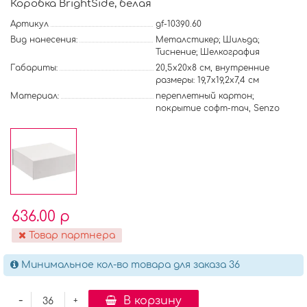
Коробка BrightSide, белая
Артикул
gf-10390.60
Вид нанесения:
Металстикер; Шильда;
Тиснение; Шелкография
Габариты:
20,5х20х8 см, внутренние
размеры: 19,7х19,2х7,4 см
Материал:
переплетный картон;
покрытие софт-тач, Senzo
636.00 р
Товар партнера
Минимальное кол-во товара для заказа 36
-
В корзину
+