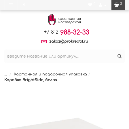
0
0
988-32-33
+7 812
zakaz@prokreatif.ru
...
Картонная и подарочная упаковка
Коробка BrightSide, белая