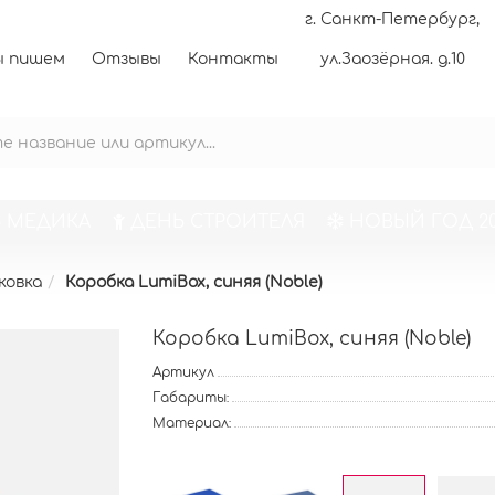
г. Санкт-Петербург,
 пишем
Отзывы
Контакты
ул.Заозёрная. д.10
 МЕДИКА
ДЕНЬ СТРОИТЕЛЯ
НОВЫЙ ГОД 20
ковка
Коробка LumiBox, синяя (Noble)
Коробка LumiBox, синяя (Noble)
Артикул
Габариты:
Материал: