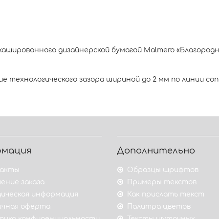
кашированного дизайнерской бумагой Malmero «Благородн
 технологического зазора шириной до 2 мм по линии соп
рмация
Дополнительно
акты
Образцы шрифтов
ение заказа
Примеры текстов
ическая информация
Как прислать текст
ичная оферта
Палитра цветов
тика конфиденциальности
Тексты шуточных