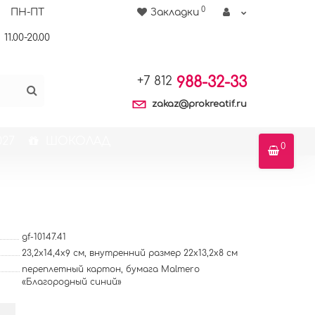
0
ПН-ПТ
Закладки
11.00-20.00
988-32-33
+7 812
zakaz@prokreatif.ru
27
ШОКОЛАД
0
gf-10147.41
23,2х14,4х9 см, внутренний размер 22х13,2х8 см
переплетный картон, бумага Malmero
«Благородный синий»