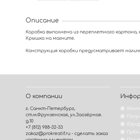
Описание
Коробка выполнена из переплетного картона, 
Крышка на магните.
Конструкция коробки предусматривает наличие
О компании
Инфо
г. Санкт-Петербург,
Конт
ст.м.Фрунзенская, ул.Заозёрная.
Получ
д.10
Юрид
+7 (812) 988-32-33
Публ
zakaz@prokreatif.ru - сделать заказ
частным клиентам
Поли