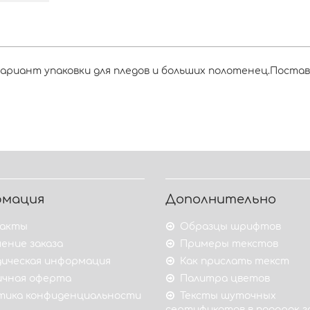
вариант упаковки для пледов и больших полотенец.Постав
рмация
Дополнительно
акты
Образцы шрифтов
ение заказа
Примеры текстов
ическая информация
Как прислать текст
ичная оферта
Палитра цветов
тика конфиденциальности
Тексты шуточных
сертификатов в подарок 