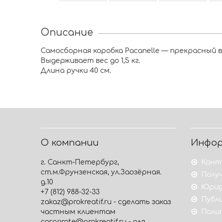
Описание
Самосборная коробка Pacanelle — прекрасный 
Выдерживает вес до 1,5 кг.
Длина ручки 40 см.
О компании
Инфо
г. Санкт-Петербург,
Конт
ст.м.Фрунзенская, ул.Заозёрная.
Получ
д.10
Юрид
+7 (812) 988-32-33
Публ
zakaz@prokreatif.ru - сделать заказ
частным клиентам
Поли
corporate@prokreatif.ru - для