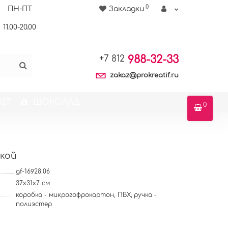
0
ПН-ПТ
Закладки
11.00-20.00
988-32-33
+7 812
zakaz@prokreatif.ru
27
ШОКОЛАД
0
чкой
gf-16928.06
37х31х7 см
коробка - микрогофрокартон, ПВХ; ручка -
полиэстер