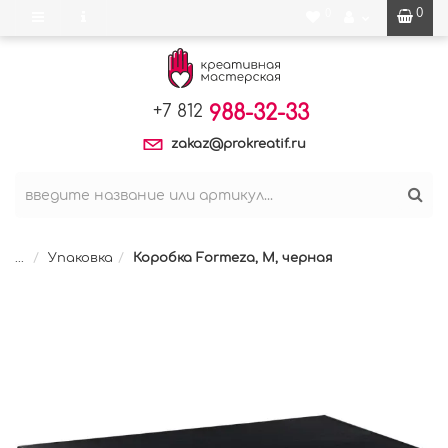
0
0
988-32-33
+7 812
zakaz@prokreatif.ru
...
Упаковка
Коробка Formeza, M, черная