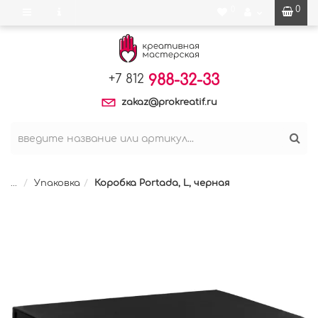
0
0
988-32-33
+7 812
zakaz@prokreatif.ru
...
Упаковка
Коробка Portada, L, черная