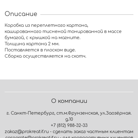
Описание
Коробка из переплетного картона,
кашированного тисненой тонированной в массе
бумагой, с крышкой на магните.
Толщина картона 2 мм.
Поставляется в плоском виде.
Сборка осуществляется на скотч.
О компании
г. Санкт-Петербург, ст.м.Фрунзенская, ул.Заозёрная.
д.10
+7 (812) 988-32-33
zakaz@prokreatif.ru - сделать заказ частным клиентам
corporate@prokreatif.ru - для корпоративных клиентов