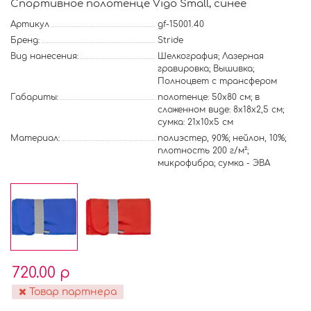
Спортивное полотенце Vigo Small, синее
Артикул
gf-15001.40
Бренд:
Stride
Вид нанесения:
Шелкография; Лазерная
гравировка; Вышивка;
Полноцвет с трансфером
Габариты:
полотенце: 50x80 см; в
сложенном виде: 8х18х2,5 см;
сумка: 21х10х5 см
Материал:
полиэстер, 90%; нейлон, 10%;
плотность 200 г/м²;
микрофибра; сумка - ЭВА
720.00 р
Товар партнера