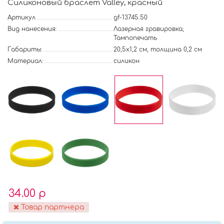
Силиконовый браслет Valley, красный
Артикул
gf-13745.50
Вид нанесения:
Лазерная гравировка;
Тампопечать
Габариты:
20,5х1,2 см, толщина 0,2 см
Материал:
силикон
34.00 р
Товар партнера