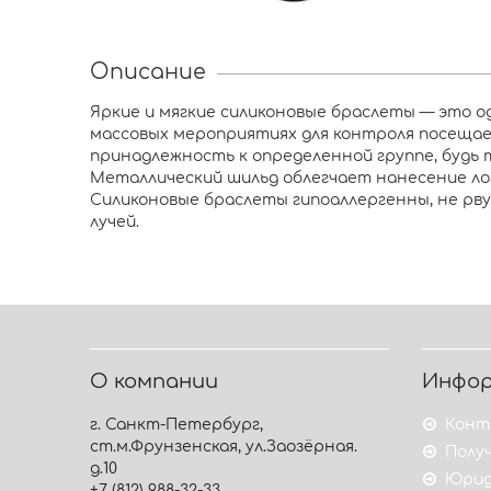
Описание
Яркие и мягкие силиконовые браслеты — это о
массовых мероприятиях для контроля посещае
принадлежность к определенной группе, будь
Металлический шильд облегчает нанесение ло
Силиконовые браслеты гипоаллергенны, не рв
лучей.
О компании
Инфо
г. Санкт-Петербург,
Конт
ст.м.Фрунзенская, ул.Заозёрная.
Получ
д.10
Юрид
+7 (812) 988-32-33