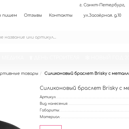
г. Санкт-Петербург,
 пишем
Отзывы
Контакты
ул.Заозёрная. д.10
 МЕДИКА
ДЕНЬ СТРОИТЕЛЯ
НОВЫЙ ГОД 20
ртивные товары
Силиконовый браслет Brisky с метал
Силиконовый браслет Brisky с 
Артикул
Вид нанесения:
Габариты:
Материал: