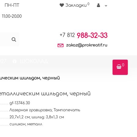
0
ПН-ПТ
Закладки
11.00-20.00
988-32-33
+7 812
zakaz@prokreatif.ru
27
ШОКОЛАД
0
лическим шильдом, черный
металлическим шильдом, черный
gf-13746.30
Лазерная гравировка; Тампопечать
20,7х1,2 см; шильд: 3,8х1,3 см
силикон; металл