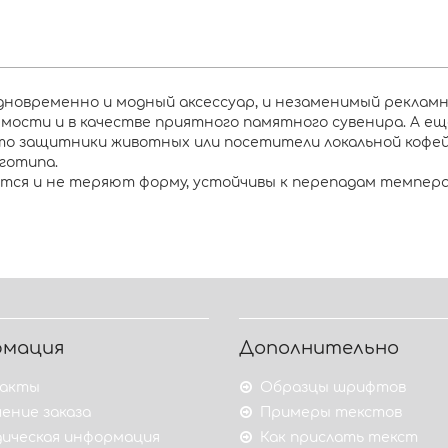
дновременно и модный аксессуар, и незаменимый реклам
мости и в качестве приятного памятного сувенира. А е
 то защитники животных или посетители локальной кофей
готипа.
утся и не теряют форму, устойчивы к перепадам темпер
рмация
Дополнительно
акты
Образцы шрифтов
ение заказа
Примеры текстов
ическая информация
Как прислать текст