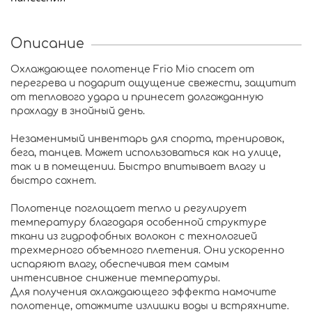
Описание
Охлаждающее полотенце Frio Mio спасет от
перегрева и подарит ощущение свежести, защитит
от теплового удара и принесет долгожданную
прохладу в знойный день.
Незаменимый инвентарь для спорта, тренировок,
бега, танцев. Может использоваться как на улице,
так и в помещении. Быстро впитывает влагу и
быстро сохнет.
Полотенце поглощает тепло и регулирует
температуру благодаря особенной структуре
ткани из гидрофобных волокон с технологией
трехмерного объемного плетения. Они ускоренно
испаряют влагу, обеспечивая тем самым
интенсивное снижение температуры.
Для получения охлаждающего эффекта намочите
полотенце, отожмите излишки воды и встряхните.