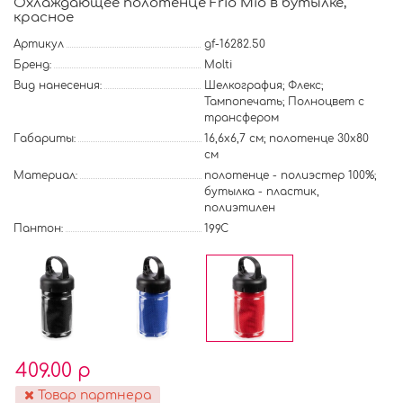
Охлаждающее полотенце Frio Mio в бутылке,
красное
Артикул
gf-16282.50
Бренд:
Molti
Вид нанесения:
Шелкография; Флекс;
Тампопечать; Полноцвет с
трансфером
Габариты:
16,6х6,7 см; полотенце 30x80
см
Материал:
полотенце - полиэстер 100%;
бутылка - пластик,
полиэтилен
Пантон:
199C
409.00 р
Товар партнера