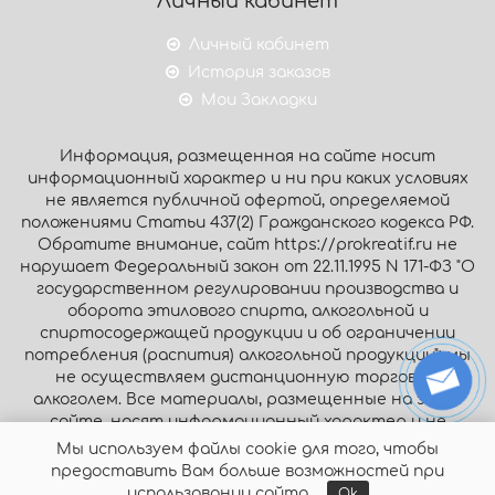
Личный кабинет
Личный кабинет
История заказов
Мои Закладки
Информация, размещенная на сайте носит
информационный характер и ни при каких условиях
не является публичной офертой, определяемой
положениями Статьи 437(2) Гражданского кодекса РФ.
Обратите внимание, сайт https://prokreatif.ru не
нарушает Федеральный закон от 22.11.1995 N 171-ФЗ "О
государственном регулировании производства и
оборота этилового спирта, алкогольной и
спиртосодержащей продукции и об ограничении
потребления (распития) алкогольной продукции": мы
не осуществляем дистанционную торговлю
алкоголем. Все материалы, размещенные на этом
сайте, носят информационный характер и не
являются публичной офертой.
Мы используем файлы cookie для того, чтобы
предоставить Вам больше возможностей при
© Интернет-магазин «Prokreatif.ru», 2026. Все права
использовании сайта.
Ok