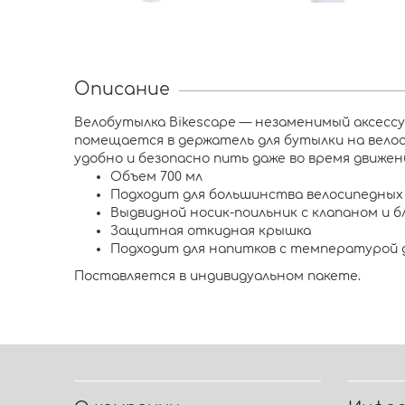
Описание
Велобутылка Bikescape — незаменимый аксессуа
помещается в держатель для бутылки на велоси
удобно и безопасно пить даже во время движе
Объем 700 мл
Подходит для большинства велосипедных
Выдвидной носик-поильник с клапаном и 
Защитная откидная крышка
Подходит для напитков с температурой д
Поставляется в индивидуальном пакете.