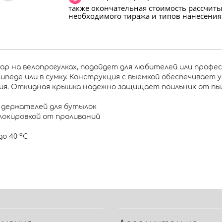
также окончательная стоимость рассчит
необходимого тиража и типов нанесения
р на велопрогулках, подойдет для любителей или професс
педе или в сумку. Конструкция с выемкой обеспечивает у
ния. Откидная крышка надежно защищает поильник от пыл
 держателей для бутылок
блокировкой от проливаний
о 40 °C