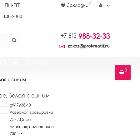
0
ПН-ПТ
Закладки
11.00-20.00
988-32-33
+7 812
zakaz@prokreatif.ru
27
ШОКОЛАД
0
лая с синим
e, белая с синим
gf-17938.40
Лазерная гравировка
7,3х23,5 см
пластик; полиэтилен
700 мл