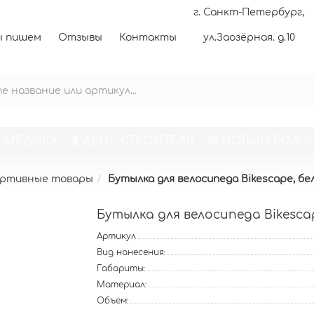
г. Санкт-Петербург,
 пишем
Отзывы
Контакты
ул.Заозёрная. д.10
 МЕДИКА
ДЕНЬ СТРОИТЕЛЯ
НОВЫЙ ГОД 20
ртивные товары
Бутылка для велосипеда Bikescape, бе
Бутылка для велосипеда Bikescap
Артикул
Вид нанесения:
Габариты:
Материал:
Объем: