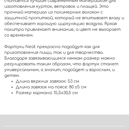
считается лучшим современным материалом для
изготовления курток, ветровок и плащей. Это
прочный материал из полимерных волокон с
защитной пропиткой, который не впитывает влагу и
обеспечивает хорошую циркуляцию воздуха. Яркая
палитра привлекает внимание, а цвет не выгорает
со временем.
Фартуки Neat прекрасно подойдут как для
приготовления пищи, так и для творчества.
Благодаря завязывающимся лямкам размер можно
регулировать таким образом, что фартук станет
универсальным, а значит, подойдет и взрослым, и
детям.
Длина верхних завязок: 53 см
Длина завязок на поясе: 80 ±5 см
Размер кармана: 15,5x30,5 см