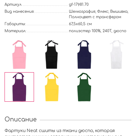
Артикул
gf-17981.70
Вид нанесения:
Шелкография; Флекс; Вышивка;
Полноцвет с трансфером
Габариты:
67,5x60,5 см
Материал:
полиэстер 100%, 240Т, дюспо
Описание
Фартуки Neat сшиты из ткани дюспо, которая