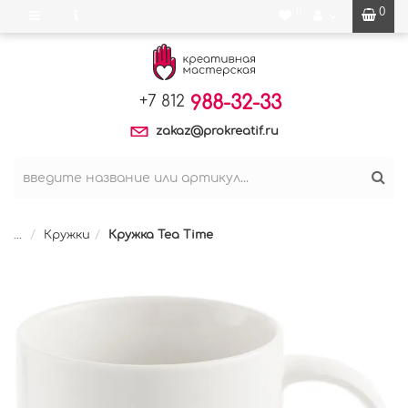
0
0
988-32-33
+7 812
zakaz@prokreatif.ru
...
Кружки
Кружка Tea Time