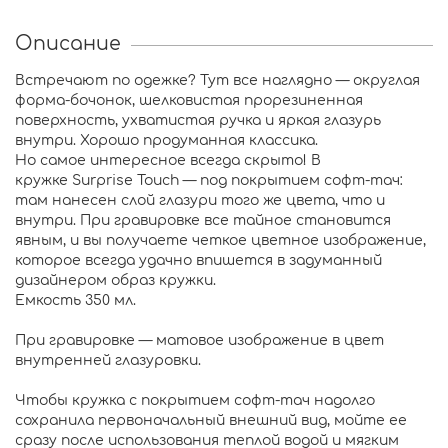
Описание
Встречают по одежке? Тут все наглядно — округлая
форма-бочонок, шелковистая прорезиненная
поверхность, ухватистая ручка и яркая глазурь
внутри. Хорошо продуманная классика.
Но самое интересное всегда скрыто! В
кружке Surprise Touch — под покрытием софт-тач:
там нанесен слой глазури того же цвета, что и
внутри. При гравировке все тайное становится
явным, и вы получаете четкое цветное изображение,
которое всегда удачно впишется в задуманный
дизайнером образ кружки.
Емкость 350 мл.
При гравировке — матовое изображение в цвет
внутренней глазуровки.
Чтобы кружка с покрытием софт-тач надолго
сохранила первоначальный внешний вид, мойте ее
сразу после использования теплой водой и мягким