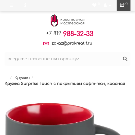
0
0
988-32-33
+7 812
zakaz@prokreatif.ru
...
Кружки
Кружка Surprise Touch c покрытием софт-тач, красная