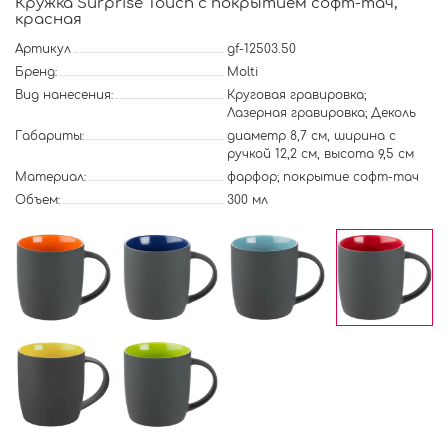
Кружка Surprise Touch c покрытием софт-тач,
красная
Артикул
gf-12503.50
Бренд:
Molti
Вид нанесения:
Круговая гравировка;
Лазерная гравировка; Деколь
Габариты:
диаметр 8,7 см, ширина с
ручкой 12,2 см, высота 9,5 см
Материал:
фарфор; покрытие софт-тач
Объем:
300 мл