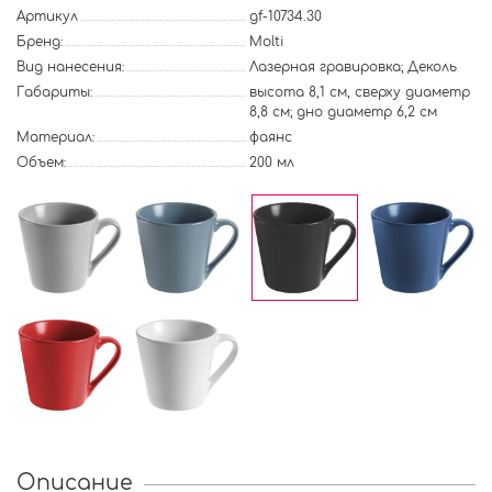
Артикул
gf-10734.30
Бренд:
Molti
Вид нанесения:
Лазерная гравировка; Деколь
Габариты:
высота 8,1 см, сверху диаметр
8,8 см; дно диаметр 6,2 см
Материал:
фаянс
Объем:
200 мл
Описание