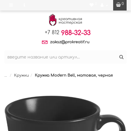
0
0
988-32-33
+7 812
zakaz@prokreatif.ru
...
Кружки
Кружка Modern Bell, матовая, черная