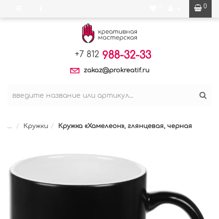
0
0
988-32-33
+7 812
zakaz@prokreatif.ru
...
Кружки
Кружка «Хамелеон», глянцевая, черная