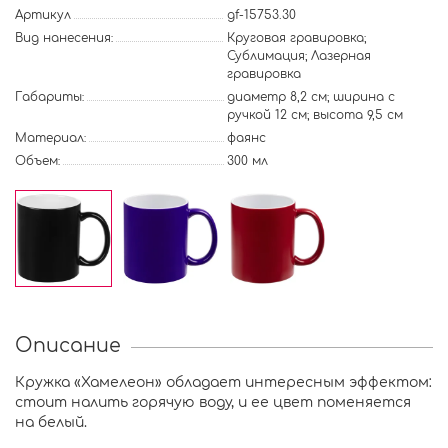
Артикул
gf-15753.30
Вид нанесения:
Круговая гравировка;
Сублимация; Лазерная
гравировка
Габариты:
диаметр 8,2 см; ширина с
ручкой 12 см; высота 9,5 см
Материал:
фаянс
Объем:
300 мл
Описание
Кружка «Хамелеон» обладает интересным эффектом:
стоит налить горячую воду, и ее цвет поменяется
на белый.