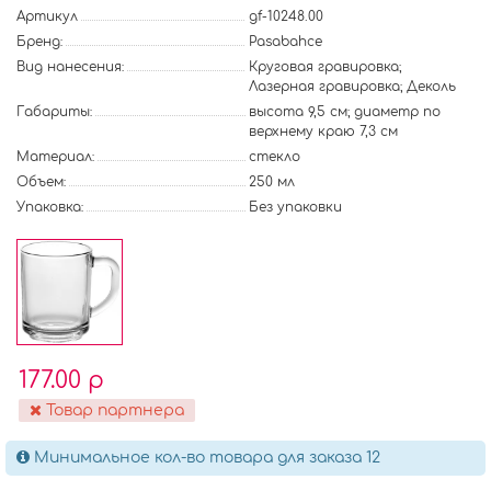
Артикул
gf-10248.00
Бренд:
Pasabahce
Вид нанесения:
Круговая гравировка;
Лазерная гравировка; Деколь
Габариты:
высота 9,5 см; диаметр по
верхнему краю 7,3 см
Материал:
стекло
Объем:
250 мл
Упаковка:
Без упаковки
177.00 р
Товар партнера
Минимальное кол-во товара для заказа 12