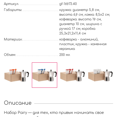
Артикул
gf-16973.40
Габариты:
кружка: диаметр 5,8 см,
высота 6,9 см; ложка: 8,5x2 см;
кофеварка: высота 19 см,
диаметр 10 см, ширина с
ручкой 17 см; коробка
25,3х21,2х11,4 см
Материал:
кофеварка - алюминий,
пластик; кружка - каменная
керамика
Объем:
200 мл
Описание
Набор Pairy — для тех, кто привык начинать свое