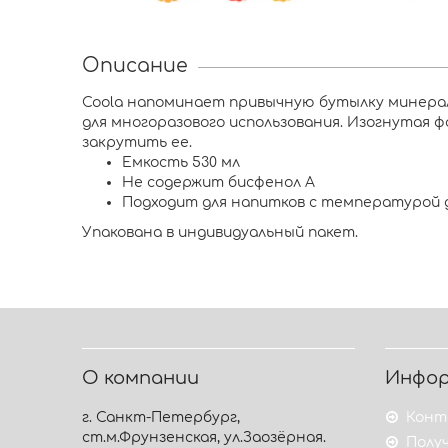
Описание
Coola напоминает привычную бутылку минералк
для многоразового использования. Изогнутая 
закрутить ее.
Емкость 530 мл
Не содержит бисфенол А
Подходит для напитков с температурой д
Упакована в индивидуальный пакет.
О компании
Инфо
г. Санкт-Петербург,
Конт
ст.м.Фрунзенская, ул.Заозёрная.
Получ