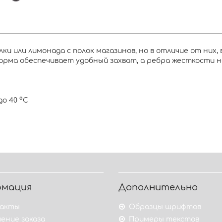
и или лимонада с полок магазинов, но в отличие от них,
форма обеспечивает удобный захват, а ребра жесткости 
о 40 °C
рмация
Дополнительно
акты
Образцы шрифтов
ение заказа
Примеры текстов