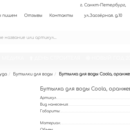
г. Санкт-Петербург,
 пишем
Отзывы
Контакты
ул.Заозёрная. д.10
 МЕДИКА
ДЕНЬ СТРОИТЕЛЯ
НОВЫЙ ГОД 20
уда
Бутылки для воды
Бутылка для воды Coola, оранж
Бутылка для воды Coola, оранже
Артикул
Вид нанесения:
Габариты:
Материал:
Объем: