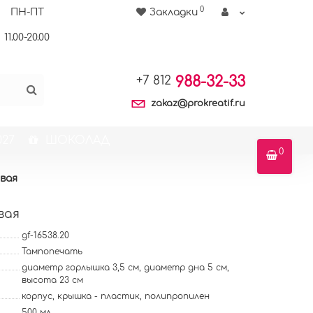
0
ПН-ПТ
Закладки
11.00-20.00
988-32-33
+7 812
zakaz@prokreatif.ru
27
ШОКОЛАД
0
евая
вая
gf-16538.20
Тампопечать
диаметр горлышка 3,5 см, диаметр дна 5 см,
высота 23 см
корпус, крышка - пластик, полипропилен
500 мл